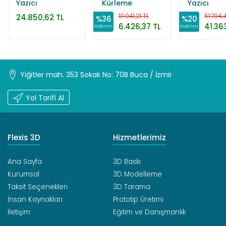
Yazıcı
Kürleme
Yazıcı
Makinesi
10.041,21 TL
51.704,
24.850,62 TL
%36
%20
6.426,37 TL
41.36
İndirim
İndirim
Yiğitler mah. 353 Sokak No: 70B Buca / İzmir
Yol Tarifi Al
Flexis 3D
Hizmetlerimiz
Ana Sayfa
3D Baskı
Kurumsal
3D Modelleme
Taksit Seçenekleri
3D Tarama
İnsan Kaynakları
Prototip Üretimi
İletişim
Eğitim ve Danışmanlık