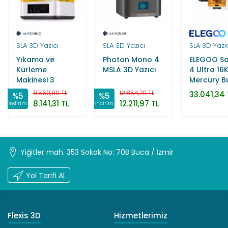
SLA 3D Yazıcı
SLA 3D Yazıcı
SLA 3D Yazı
Yıkama ve
Photon Mono 4
ELEGOO Sa
Kürleme
MSLA 3D Yazıcı
4 Ultra 16
Makinesi 3
Mercury B
8.569,80 TL
12.854,70 TL
33.041,34 
%5
%5
8.141,31 TL
12.211,97 TL
İndirim
İndirim
Yiğitler mah. 353 Sokak No: 70B Buca / İzmir
Yol Tarifi Al
Flexis 3D
Hizmetlerimiz