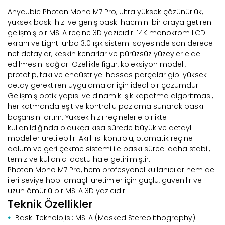
Anycubic Photon Mono M7 Pro, ultra yüksek çözünürlük,
yüksek baskı hızı ve geniş baskı hacmini bir araya getiren
gelişmiş bir MSLA reçine 3D yazıcıdır. 14K monokrom LCD
ekranı ve LightTurbo 3.0 ışık sistemi sayesinde son derece
net detaylar, keskin kenarlar ve pürüzsüz yüzeyler elde
edilmesini sağlar. Özellikle figür, koleksiyon modeli,
prototip, takı ve endüstriyel hassas parçalar gibi yüksek
detay gerektiren uygulamalar için ideal bir çözümdür.
Gelişmiş optik yapısı ve dinamik ışık kapatma algoritması,
her katmanda eşit ve kontrollü pozlama sunarak baskı
başarısını artırır. Yüksek hızlı reçinelerle birlikte
kullanıldığında oldukça kısa sürede büyük ve detaylı
modeller üretilebilir. Akıllı ısı kontrolü, otomatik reçine
dolum ve geri çekme sistemi ile baskı süreci daha stabil,
temiz ve kullanıcı dostu hale getirilmiştir.
Photon Mono M7 Pro, hem profesyonel kullanıcılar hem de
ileri seviye hobi amaçlı üretimler için güçlü, güvenilir ve
uzun ömürlü bir MSLA 3D yazıcıdır.
Teknik Özellikler
Baskı Teknolojisi: MSLA (Masked Stereolithography)