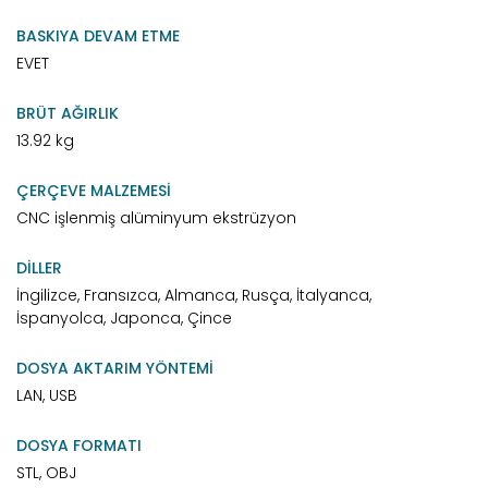
BASKIYA DEVAM ETME
EVET
BRÜT AĞIRLIK
13.92 kg
ÇERÇEVE MALZEMESİ
CNC işlenmiş alüminyum ekstrüzyon
DİLLER
İngilizce, Fransızca, Almanca, Rusça, İtalyanca,
İspanyolca, Japonca, Çince
DOSYA AKTARIM YÖNTEMİ
LAN, USB
DOSYA FORMATI
STL, OBJ