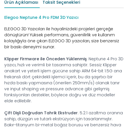
Ürün Açıklaması
Taksit Seçenekleri
Elegoo Neptune 4 Pro FDM 3D Yazıcı
ELEGOO 3D Yazıcıları ile hayalinizdeki projeleri gerçeğe
dönüştürün! Yüksek performans, güvenilirlik ve kullanım
kolaylığıyla öne çıkan ELEGOO 3D yazıcıları, size benzersiz
bir baskı deneyimi sunar.
Klipper Firmware ile Önceden Yüklenmiş
: Neptune 4 Pro 3D
yazıcı, hızlı ve verimli bir tasarıma sahiptir. Sessiz Klipper
anakart ve yeterli işlem gücüne sahip ARM 64-bit 1.5G ana
frekanslı dört çekirdekli işlemci içerir, bu da şaşırtıcı bir
hızda baskı yapmasına (önerilen 250mm/s) olanak tanır
ve input shaping ve pressure advance gibi gelişmiş
fonksiyonları destekler, böylece doğru ve düz modeller
elde edilebilir.
Çift Dişli Doğrudan Tahrik Ekstruder
: 5.2:1 azaltma oranına
sahip, düzgün ve tutarlı ekstrüzyon için tasarlanmıştır.
Bakır-titanyum bi-metal boğaz borusu ve benzersiz hava