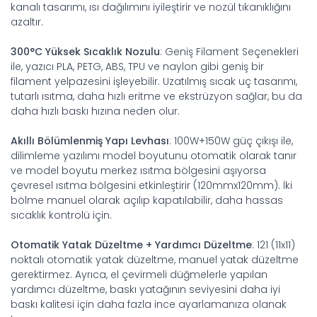
kanalı tasarımı, ısı dağılımını iyileştirir ve nozül tıkanıklığını
azaltır.
300°C Yüksek Sıcaklık Nozulu
: Geniş Filament Seçenekleri
ile, yazıcı PLA, PETG, ABS, TPU ve naylon gibi geniş bir
filament yelpazesini işleyebilir. Uzatılmış sıcak uç tasarımı,
tutarlı ısıtma, daha hızlı eritme ve ekstrüzyon sağlar, bu da
daha hızlı baskı hızına neden olur.
Akıllı Bölümlenmiş Yapı Levhası
: 100W+150W güç çıkışı ile,
dilimleme yazılımı model boyutunu otomatik olarak tanır
ve model boyutu merkez ısıtma bölgesini aşıyorsa
çevresel ısıtma bölgesini etkinleştirir (120mmx120mm). İki
bölme manuel olarak açılıp kapatılabilir, daha hassas
sıcaklık kontrolü için.
Otomatik Yatak Düzeltme + Yardımcı Düzeltme
: 121 (11x11)
noktalı otomatik yatak düzeltme, manuel yatak düzeltme
gerektirmez. Ayrıca, el çevirmeli düğmelerle yapılan
yardımcı düzeltme, baskı yatağının seviyesini daha iyi
baskı kalitesi için daha fazla ince ayarlamanıza olanak