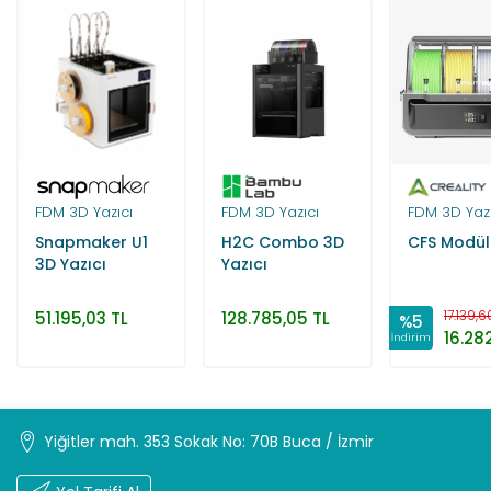
FDM 3D Yazıcı
FDM 3D Yazıcı
FDM 3D Yazı
Snapmaker U1
H2C Combo 3D
CFS Modül
3D Yazıcı
Yazıcı
17.139,6
51.195,03 TL
128.785,05 TL
%5
16.28
İndirim
Yiğitler mah. 353 Sokak No: 70B Buca / İzmir