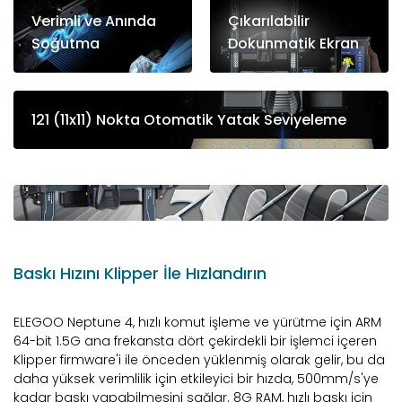
Verimli ve Anında
Çıkarılabilir
Soğutma
Dokunmatik Ekran
121 (11x11) Nokta Otomatik Yatak Seviyeleme
Baskı Hızını Klipper İle Hızlandırın
ELEGOO Neptune 4, hızlı komut işleme ve yürütme için ARM
64-bit 1.5G ana frekansta dört çekirdekli bir işlemci içeren
Klipper firmware'i ile önceden yüklenmiş olarak gelir, bu da
daha yüksek verimlilik için etkileyici bir hızda, 500mm/s'ye
kadar baskı yapabilmesini sağlar. 8G RAM, hızlı baskı için